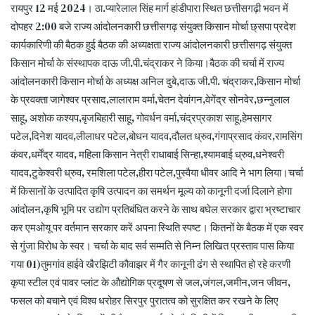
रायपुर 12 मई 2024। ठा.प्यारेलाल सिंह मार्ग हांडीपारा स्थित छत्तीसगढ़ी भवन में
दोपहर 2:00 बजे राज्य आंदोलनकारी छत्तीसगढ़ संयुक्त किसान मोर्चा छ्सपा प्रदेश
कार्यकारिणी की बैठक हुई बैठक की अध्यक्षता राज्य आंदोलनकारी छत्तीसगढ़ संयुक्त
किसान मोर्चा के संस्थापक दाऊ जी.पी.चंद्राकर ने किया।बैठक की चर्चा में राज्य
आंदोलनकारी किसान मोर्चा के अध्यक्ष अनिल दुबे,दाऊ जी.पी. चंद्राकर,किसान मोर्चा
के प्रवक्ता जागेश्वर प्रसाद,लालाराम वर्मा,चेतन देवांगन,वेगेंद्र सोनवेर,छन्नुलाल
साहू, अशोक कश्यप,बृजबिहारी साहू, गोवर्धन वर्मा,चंद्रप्रकाश साहू,हेमसागर
पटेल,दिनेश यादव,लीलाधर पटेल,बोधन यादव,दौलत ध्रुव,गंगाप्रसाद कंवर,रामसिंग
कंवर,धर्मेंद्र यादव, महिला किसान नेत्री राधाबाई सिन्हा,श्यामबाई ध्रुव,धनेश्वरी
यादव,टुकेश्वरी ध्रुव, रमशिला पटेल,हीरा पटेल,पुस्वैया धीवर आदि ने भाग लिया।चर्चा
में किसानों के उत्पादित कृषि उत्पादन का समर्थन मूल्य को कानूनी दर्जा दिलाने होगा
आंदोलन,कृषि भूमि पर उद्योग प्रतिबंधित करने के साथ बघेल सरकार द्वारा भ्रष्टाचार
कर एमओयू पर वर्तमान सरकार करें अपना स्थिति स्पष्ट। कितनों के बैठक में एक स्वर
से गुंजा विरोध के स्वर। चर्चा के बाद सर्व सम्मति से निम्न लिखित प्रस्ताव पास किया
गया 01)तुमगांव हाईवे खैरझिटी कौवाझर में गैर कानूनी ढंग से स्थापित हो रहे करणी
कृपा स्टील एवं पावर प्लांट के औद्योगिक प्रदूषण से जल,जंगल,जमीन,जन जीवन,
फसल को बचाने एवं विश्व धरोहर सिरपुर पुरातत्व को सुरक्षित कर रखने के लिए