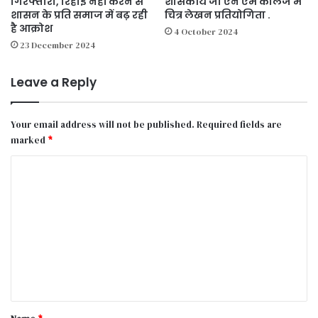
गिरफ्तारी, रिहाई नहीं करने से
शासकीय जी एन एम कालेज में
शासन के प्रति समाज में बढ़ रही
चित्र लेखन प्रतियोगिता .
है आक्रोश
4 October 2024
23 December 2024
Leave a Reply
Your email address will not be published.
Required fields are
marked
*
C
o
m
m
e
n
t
*