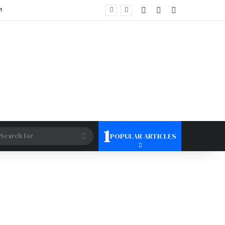
Log In
Random Article
Sidebar
त
1
tch skin
Search
POPULAR ARTICLES
for