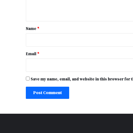
e
n
t
*
Name
*
Email
*
Save my name, email, and website in this browser for 