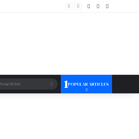
Log In
Random Article
Sidebar
महासमुंद जिला हैंडबॉल संघ के दो महिला खिलाड़ियों कुमारी सोनिया बंदे पिता स्वर्गीय कार्तिक बंदे कुमारी दिव्या सिन्हा पिता स्वर्गीय लक्ष्मीचंद सिन्हा को छत्तीसगढ़ शासन के द्वारा उत्कृष्ट
1
tch skin
Search
POPULAR ARTICLES
for