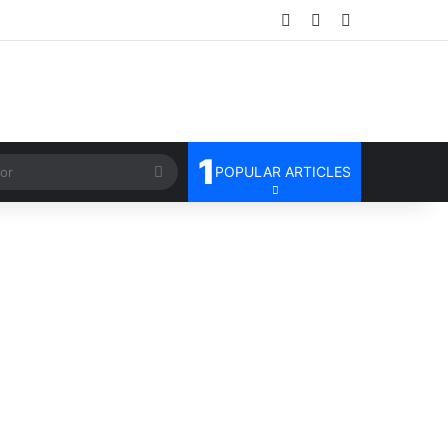
Log In
Random Article
Sidebar
1
n
Search
POPULAR ARTICLES
for