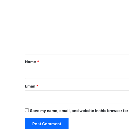
o
m
m
e
n
t
*
Name
*
Email
*
Save my name, email, and website in this browser for