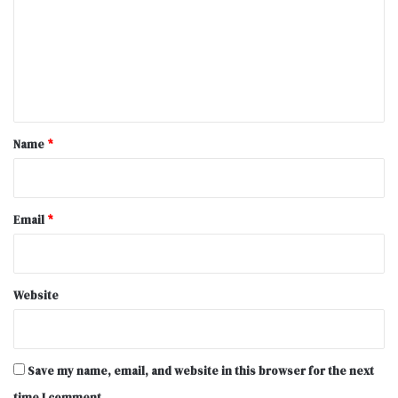
m
m
e
n
t
*
Name
*
Email
*
Website
Save my name, email, and website in this browser for the next
time I comment.