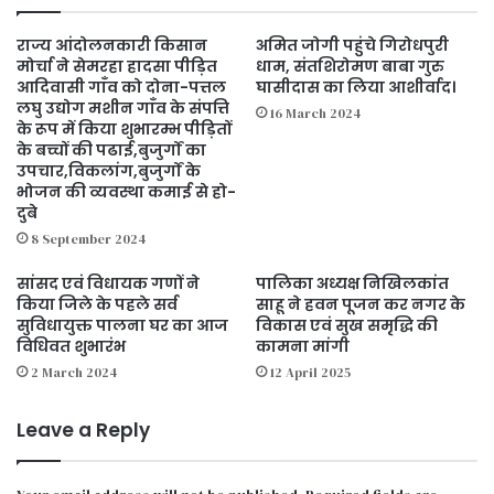
राज्य आंदोलनकारी किसान
अमित जोगी पहुंचे गिरोधपुरी
मोर्चा ने सेमरहा हादसा पीड़ित
धाम, संतशिरोमण बाबा गुरु
आदिवासी गाँव को दोना-पत्तल
घासीदास का लिया आशीर्वाद।
लघु उद्योग मशीन गाँव के संपत्ति
16 March 2024
के रूप में किया शुभारम्भ पीड़ितों
के बच्चों की पढाई,बुजुर्गों का
उपचार,विकलांग,बुजुर्गों के
भोजन की व्यवस्था कमाई से हो-
दुबे
8 September 2024
सांसद एवं विधायक गणों ने
पालिका अध्यक्ष निखिलकांत
किया जिले के पहले सर्व
साहू ने हवन पूजन कर नगर के
सुविधायुक्त पालना घर का आज
विकास एवं सुख समृद्धि की
विधिवत शुभारंभ
कामना मांगी
2 March 2024
12 April 2025
Leave a Reply