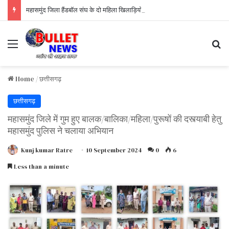
महासमुंद जिला हैंडबॉल संघ के दो महिला खिलाड़ियों कुमारी सोनिया बंदे पिता स्वर्गीय कार्तिक बंदे कुमारी दिव्या सिन्हा पिता स्वर्गीय लक्ष्मीचंद सिन्हा को छत्तीसगढ़ शासन के द्वारा उत्कृष्ट
Menu
S
Home
/
छत्तीसगढ़
छत्तीसगढ़
महासमुंद जिले में गुम हुए बालक/बालिका/महिला/पुरूषों की दस्त्याबी हेतु
महासमुंद पुलिस ने चलाया अभियान
Kunj kumar Ratre
10 September 2024
0
6
Less than a minute